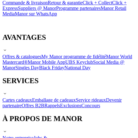
Commande & livraison
Retour & garantie
Click + Collect
Click +
Express
Suppliers @ Manor
Programme partenaires
Manor Retail
Media
Manor sur WhatsApp
AVANTAGES
Offres & catalogues
My Manor programme de fidélité
Manor World
Mastercard®
Manor Mobile App
UBS Keyclub
Social Media @
Manor
Singles Day
Black Friday
National Day
SERVICES
Cartes cadeaux
Emballage de cadeaux
Service rideaux
Devenir
partenaire
Offres B2B
Rappels
Exclusions
Concours
À PROPOS DE MANOR
Notre entreprise
Jobs &