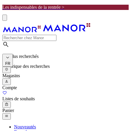
Les indispensables de la rentrée >
Les plus recherchés
FR
Historique des recherches
Magasins
Compte
Listes de souhaits
Panier
Nouveautés