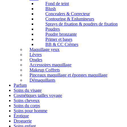
Fond de teint
Blush
Concealers & Correcteur
Contouring & Enlumineurs
Sprays de fixation & poudres de fixation
Poudres
Poudre bronzante
Primer et bases
BB & CC Crèmes
Maquillage yeux
Lèvres
Ongles
Accessoires maquillage
Makeup Coffrets
Pinceaux maquillage et éponges maquillage
Démaquillants
Parfum
Soins du visage
Cosmétiques tailles voyage
Soins cheveux
Soins du corps
Soins pour homme
Érotique
Droguerie
Soins enfant