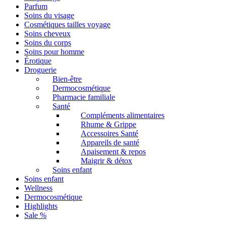
Parfum
Soins du visage
Cosmétiques tailles voyage
Soins cheveux
Soins du corps
Soins pour homme
Érotique
Droguerie
Bien-être
Dermocosmétique
Pharmacie familiale
Santé
Compléments alimentaires
Rhume & Grippe
Accessoires Santé
Appareils de santé
Apaisement & repos
Maigrir & détox
Soins enfant
Soins enfant
Wellness
Dermocosmétique
Highlights
Sale %