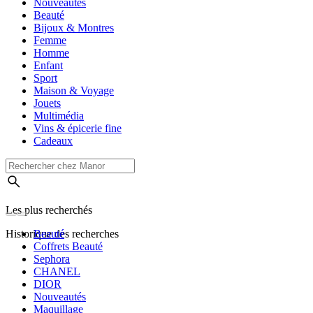
Nouveautés
Beauté
Bijoux & Montres
Femme
Homme
Enfant
Sport
Maison & Voyage
Jouets
Multimédia
Vins & épicerie fine
Cadeaux
Les plus recherchés
Historique des recherches
Beauté
Coffrets Beauté
Sephora
CHANEL
DIOR
Nouveautés
Maquillage