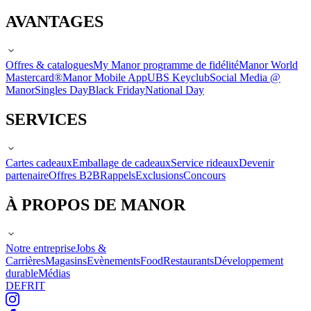
AVANTAGES
Offres & catalogues
My Manor programme de fidélité
Manor World
Mastercard®
Manor Mobile App
UBS Keyclub
Social Media @
Manor
Singles Day
Black Friday
National Day
SERVICES
Cartes cadeaux
Emballage de cadeaux
Service rideaux
Devenir
partenaire
Offres B2B
Rappels
Exclusions
Concours
À PROPOS DE MANOR
Notre entreprise
Jobs &
Carrières
Magasins
Evènements
Food
Restaurants
Développement
durable
Médias
DE
FR
IT