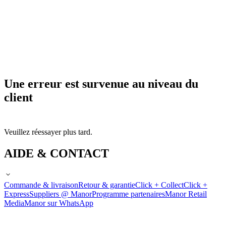
Une erreur est survenue au niveau du
client
Veuillez réessayer plus tard.
AIDE & CONTACT
Commande & livraison
Retour & garantie
Click + Collect
Click +
Express
Suppliers @ Manor
Programme partenaires
Manor Retail
Media
Manor sur WhatsApp