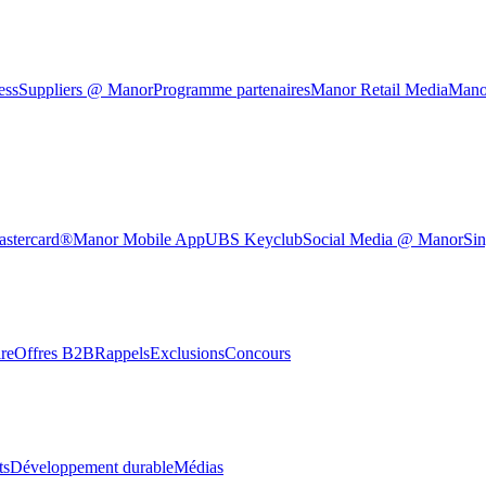
ess
Suppliers @ Manor
Programme partenaires
Manor Retail Media
Mano
astercard®
Manor Mobile App
UBS Keyclub
Social Media @ Manor
Sin
re
Offres B2B
Rappels
Exclusions
Concours
ts
Développement durable
Médias