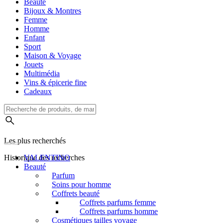
Beauté
Bijoux & Montres
Femme
Homme
Enfant
Sport
Maison & Voyage
Jouets
Multimédia
Vins & épicerie fine
Cadeaux
Les plus recherchés
Historique des recherches
VALENTINO
Beauté
Parfum
Soins pour homme
Coffrets beauté
Coffrets parfums femme
Coffrets parfums homme
Cosmétiques tailles voyage