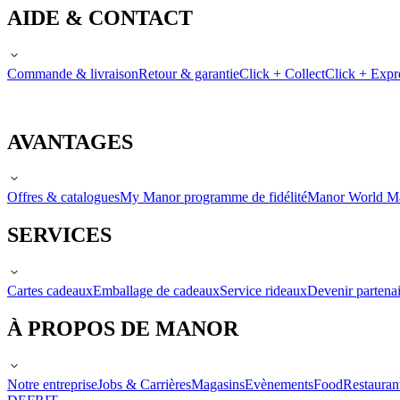
AIDE & CONTACT
Commande & livraison
Retour & garantie
Click + Collect
Click + Expr
AVANTAGES
Offres & catalogues
My Manor programme de fidélité
Manor World M
SERVICES
Cartes cadeaux
Emballage de cadeaux
Service rideaux
Devenir partenai
À PROPOS DE MANOR
Notre entreprise
Jobs & Carrières
Magasins
Evènements
Food
Restauran