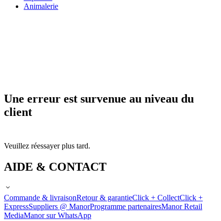
Animalerie
Une erreur est survenue au niveau du
client
Veuillez réessayer plus tard.
AIDE & CONTACT
Commande & livraison
Retour & garantie
Click + Collect
Click +
Express
Suppliers @ Manor
Programme partenaires
Manor Retail
Media
Manor sur WhatsApp