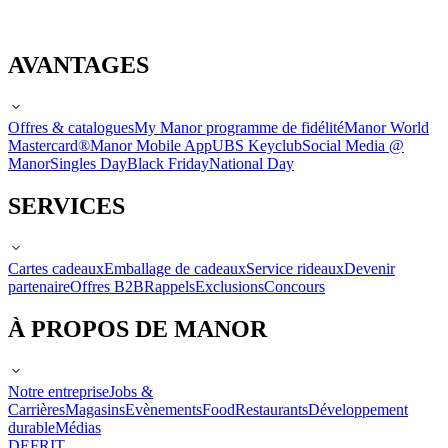
AVANTAGES
Offres & catalogues
My Manor programme de fidélité
Manor World
Mastercard®
Manor Mobile App
UBS Keyclub
Social Media @
Manor
Singles Day
Black Friday
National Day
SERVICES
Cartes cadeaux
Emballage de cadeaux
Service rideaux
Devenir
partenaire
Offres B2B
Rappels
Exclusions
Concours
À PROPOS DE MANOR
Notre entreprise
Jobs &
Carrières
Magasins
Evènements
Food
Restaurants
Développement
durable
Médias
DE
FR
IT