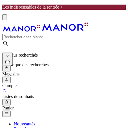
Les indispensables de la rentrée >
Les plus recherchés
FR
Historique des recherches
Magasins
Compte
Listes de souhaits
Panier
Nouveautés