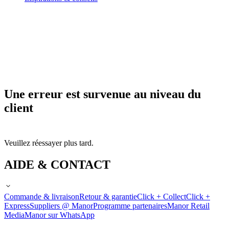
Une erreur est survenue au niveau du
client
Veuillez réessayer plus tard.
AIDE & CONTACT
Commande & livraison
Retour & garantie
Click + Collect
Click +
Express
Suppliers @ Manor
Programme partenaires
Manor Retail
Media
Manor sur WhatsApp