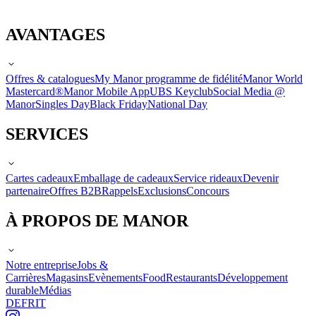
AVANTAGES
Offres & catalogues
My Manor programme de fidélité
Manor World
Mastercard®
Manor Mobile App
UBS Keyclub
Social Media @
Manor
Singles Day
Black Friday
National Day
SERVICES
Cartes cadeaux
Emballage de cadeaux
Service rideaux
Devenir
partenaire
Offres B2B
Rappels
Exclusions
Concours
À PROPOS DE MANOR
Notre entreprise
Jobs &
Carrières
Magasins
Evènements
Food
Restaurants
Développement
durable
Médias
DE
FR
IT