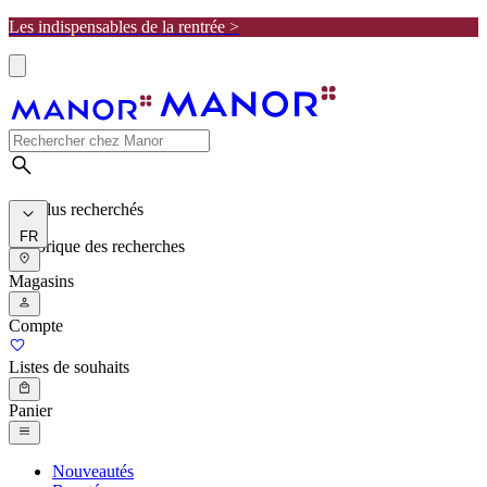
Les indispensables de la rentrée >
Les plus recherchés
FR
Historique des recherches
Magasins
Compte
Listes de souhaits
Panier
Nouveautés