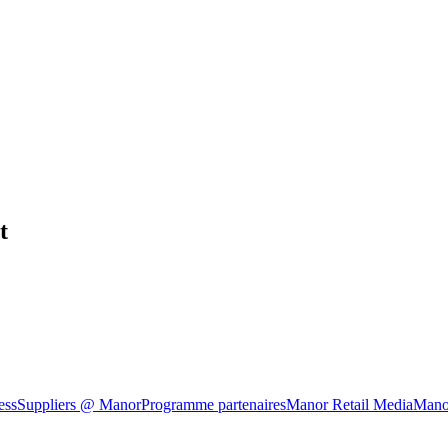
t
ess
Suppliers @ Manor
Programme partenaires
Manor Retail Media
Mano