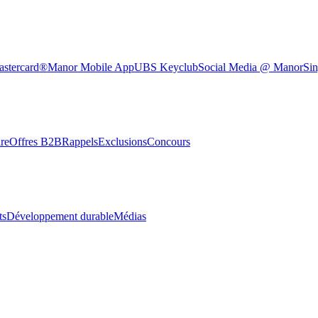
astercard®
Manor Mobile App
UBS Keyclub
Social Media @ Manor
Sin
re
Offres B2B
Rappels
Exclusions
Concours
ts
Développement durable
Médias