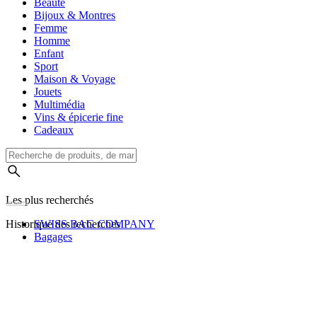
Beauté
Bijoux & Montres
Femme
Homme
Enfant
Sport
Maison & Voyage
Jouets
Multimédia
Vins & épicerie fine
Cadeaux
Les plus recherchés
Historique des recherches
SWISS BAG COMPANY
Bagages