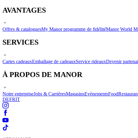
AVANTAGES
Offres & catalogues
My Manor programme de fidélité
Manor World M
SERVICES
Cartes cadeaux
Emballage de cadeaux
Service rideaux
Devenir partenai
À PROPOS DE MANOR
Notre entreprise
Jobs & Carrières
Magasins
Evènements
Food
Restauran
DE
FR
IT