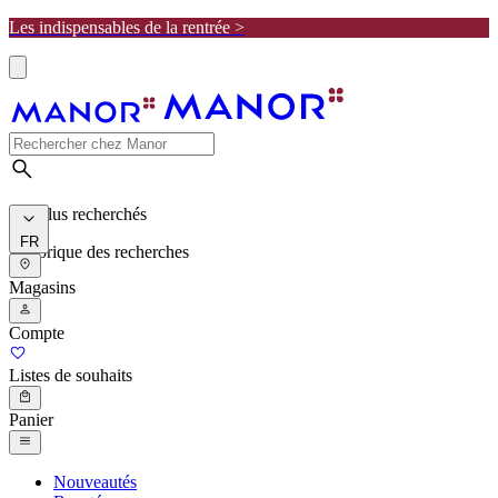
Les indispensables de la rentrée >
Les plus recherchés
FR
Historique des recherches
Magasins
Compte
Listes de souhaits
Panier
Nouveautés