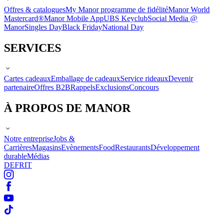
Offres & catalogues
My Manor programme de fidélité
Manor World
Mastercard®
Manor Mobile App
UBS Keyclub
Social Media @
Manor
Singles Day
Black Friday
National Day
SERVICES
Cartes cadeaux
Emballage de cadeaux
Service rideaux
Devenir
partenaire
Offres B2B
Rappels
Exclusions
Concours
À PROPOS DE MANOR
Notre entreprise
Jobs &
Carrières
Magasins
Evènements
Food
Restaurants
Développement
durable
Médias
DE
FR
IT