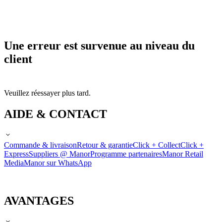
Une erreur est survenue au niveau du
client
Veuillez réessayer plus tard.
AIDE & CONTACT
Commande & livraison
Retour & garantie
Click + Collect
Click +
Express
Suppliers @ Manor
Programme partenaires
Manor Retail
Media
Manor sur WhatsApp
AVANTAGES