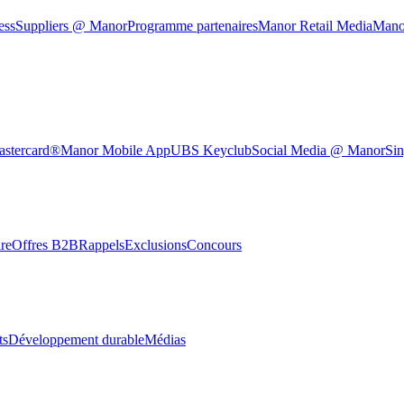
ess
Suppliers @ Manor
Programme partenaires
Manor Retail Media
Mano
astercard®
Manor Mobile App
UBS Keyclub
Social Media @ Manor
Sin
re
Offres B2B
Rappels
Exclusions
Concours
ts
Développement durable
Médias