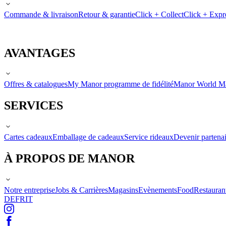
Commande & livraison
Retour & garantie
Click + Collect
Click + Expr
AVANTAGES
Offres & catalogues
My Manor programme de fidélité
Manor World M
SERVICES
Cartes cadeaux
Emballage de cadeaux
Service rideaux
Devenir partenai
À PROPOS DE MANOR
Notre entreprise
Jobs & Carrières
Magasins
Evènements
Food
Restauran
DE
FR
IT