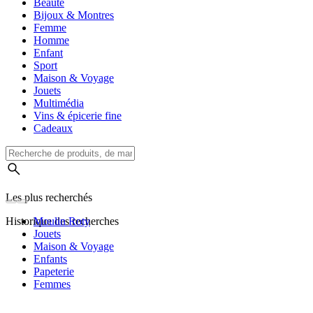
Beauté
Bijoux & Montres
Femme
Homme
Enfant
Sport
Maison & Voyage
Jouets
Multimédia
Vins & épicerie fine
Cadeaux
Les plus recherchés
Historique des recherches
Moulin Roty
Jouets
Maison & Voyage
Enfants
Papeterie
Femmes