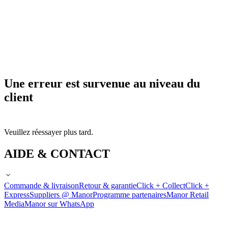
Une erreur est survenue au niveau du
client
Veuillez réessayer plus tard.
AIDE & CONTACT
Commande & livraison
Retour & garantie
Click + Collect
Click +
Express
Suppliers @ Manor
Programme partenaires
Manor Retail
Media
Manor sur WhatsApp