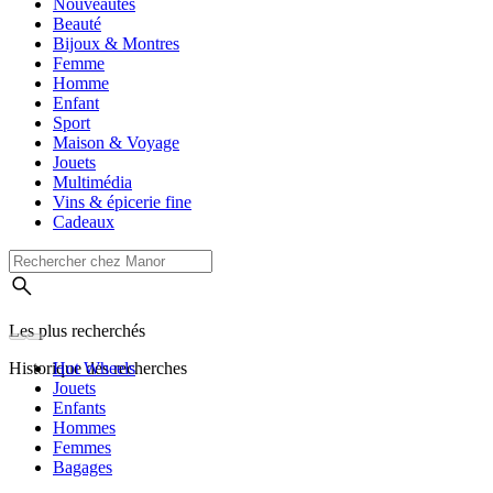
Nouveautés
Beauté
Bijoux & Montres
Femme
Homme
Enfant
Sport
Maison & Voyage
Jouets
Multimédia
Vins & épicerie fine
Cadeaux
Les plus recherchés
Historique des recherches
Hot Wheels
Jouets
Enfants
Hommes
Femmes
Bagages