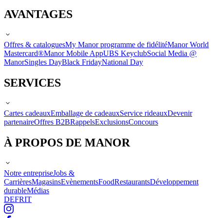
AVANTAGES
Offres & catalogues
My Manor programme de fidélité
Manor World
Mastercard®
Manor Mobile App
UBS Keyclub
Social Media @
Manor
Singles Day
Black Friday
National Day
SERVICES
Cartes cadeaux
Emballage de cadeaux
Service rideaux
Devenir
partenaire
Offres B2B
Rappels
Exclusions
Concours
À PROPOS DE MANOR
Notre entreprise
Jobs &
Carrières
Magasins
Evènements
Food
Restaurants
Développement
durable
Médias
DE
FR
IT