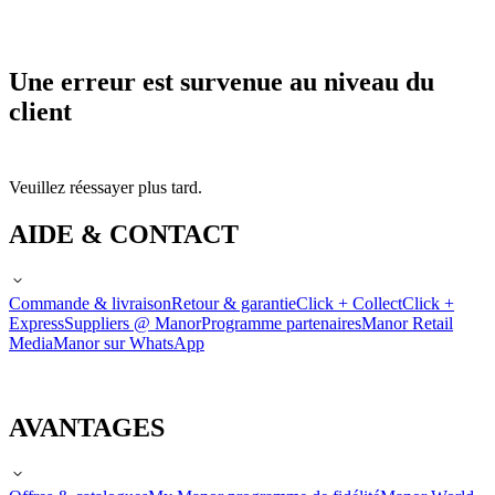
Une erreur est survenue au niveau du
client
Veuillez réessayer plus tard.
AIDE & CONTACT
Commande & livraison
Retour & garantie
Click + Collect
Click +
Express
Suppliers @ Manor
Programme partenaires
Manor Retail
Media
Manor sur WhatsApp
AVANTAGES