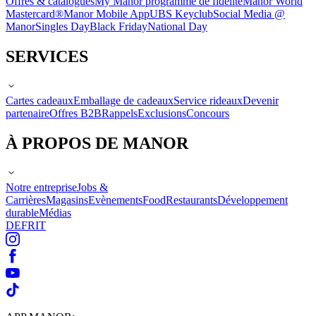
Offres & catalogues
My Manor programme de fidélité
Manor World
Mastercard®
Manor Mobile App
UBS Keyclub
Social Media @
Manor
Singles Day
Black Friday
National Day
SERVICES
Cartes cadeaux
Emballage de cadeaux
Service rideaux
Devenir
partenaire
Offres B2B
Rappels
Exclusions
Concours
À PROPOS DE MANOR
Notre entreprise
Jobs &
Carrières
Magasins
Evènements
Food
Restaurants
Développement
durable
Médias
DE
FR
IT