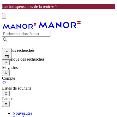
Les indispensables de la rentrée >
Les plus recherchés
FR
Historique des recherches
Magasins
Compte
Listes de souhaits
Panier
Nouveautés