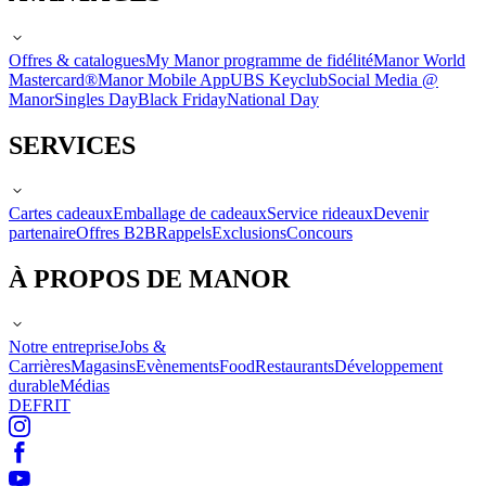
Offres & catalogues
My Manor programme de fidélité
Manor World
Mastercard®
Manor Mobile App
UBS Keyclub
Social Media @
Manor
Singles Day
Black Friday
National Day
SERVICES
Cartes cadeaux
Emballage de cadeaux
Service rideaux
Devenir
partenaire
Offres B2B
Rappels
Exclusions
Concours
À PROPOS DE MANOR
Notre entreprise
Jobs &
Carrières
Magasins
Evènements
Food
Restaurants
Développement
durable
Médias
DE
FR
IT