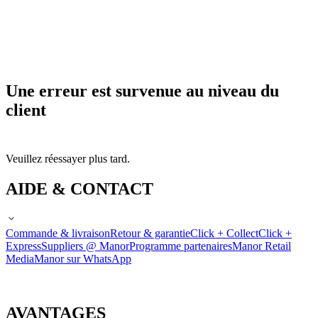
Une erreur est survenue au niveau du
client
Veuillez réessayer plus tard.
AIDE & CONTACT
Commande & livraison
Retour & garantie
Click + Collect
Click +
Express
Suppliers @ Manor
Programme partenaires
Manor Retail
Media
Manor sur WhatsApp
AVANTAGES