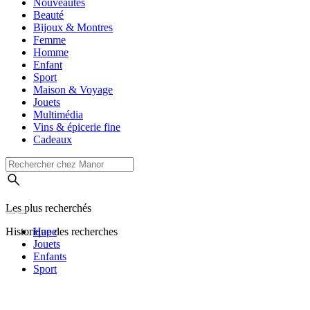
Nouveautés
Beauté
Bijoux & Montres
Femme
Homme
Enfant
Sport
Maison & Voyage
Jouets
Multimédia
Vins & épicerie fine
Cadeaux
Les plus recherchés
Historique des recherches
Hape
Jouets
Enfants
Sport