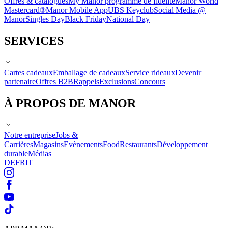
Offres & catalogues
My Manor programme de fidélité
Manor World
Mastercard®
Manor Mobile App
UBS Keyclub
Social Media @
Manor
Singles Day
Black Friday
National Day
SERVICES
Cartes cadeaux
Emballage de cadeaux
Service rideaux
Devenir
partenaire
Offres B2B
Rappels
Exclusions
Concours
À PROPOS DE MANOR
Notre entreprise
Jobs &
Carrières
Magasins
Evènements
Food
Restaurants
Développement
durable
Médias
DE
FR
IT