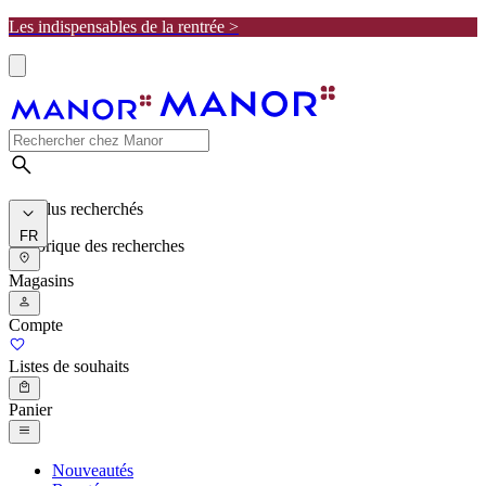
Les indispensables de la rentrée >
Les plus recherchés
FR
Historique des recherches
Magasins
Compte
Listes de souhaits
Panier
Nouveautés