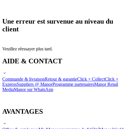
Une erreur est survenue au niveau du
client
Veuillez réessayer plus tard.
AIDE & CONTACT
Commande & livraison
Retour & garantie
Click + Collect
Click +
Express
Suppliers @ Manor
Programme partenaires
Manor Retail
Media
Manor sur WhatsApp
AVANTAGES