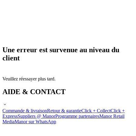
Une erreur est survenue au niveau du
client
Veuillez réessayer plus tard.
AIDE & CONTACT
Commande & livraison
Retour & garantie
Click + Collect
Click +
Express
Suppliers @ Manor
Programme partenaires
Manor Retail
Media
Manor sur WhatsApp