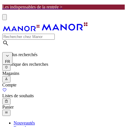
Les indispensables de la rentrée >
Les plus recherchés
FR
Historique des recherches
Magasins
Compte
Listes de souhaits
Panier
Nouveautés