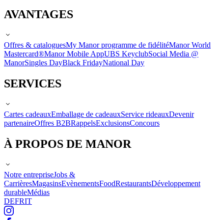
AVANTAGES
Offres & catalogues
My Manor programme de fidélité
Manor World
Mastercard®
Manor Mobile App
UBS Keyclub
Social Media @
Manor
Singles Day
Black Friday
National Day
SERVICES
Cartes cadeaux
Emballage de cadeaux
Service rideaux
Devenir
partenaire
Offres B2B
Rappels
Exclusions
Concours
À PROPOS DE MANOR
Notre entreprise
Jobs &
Carrières
Magasins
Evènements
Food
Restaurants
Développement
durable
Médias
DE
FR
IT