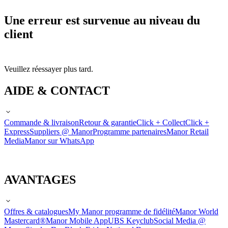
Une erreur est survenue au niveau du
client
Veuillez réessayer plus tard.
AIDE & CONTACT
Commande & livraison
Retour & garantie
Click + Collect
Click +
Express
Suppliers @ Manor
Programme partenaires
Manor Retail
Media
Manor sur WhatsApp
AVANTAGES
Offres & catalogues
My Manor programme de fidélité
Manor World
Mastercard®
Manor Mobile App
UBS Keyclub
Social Media @