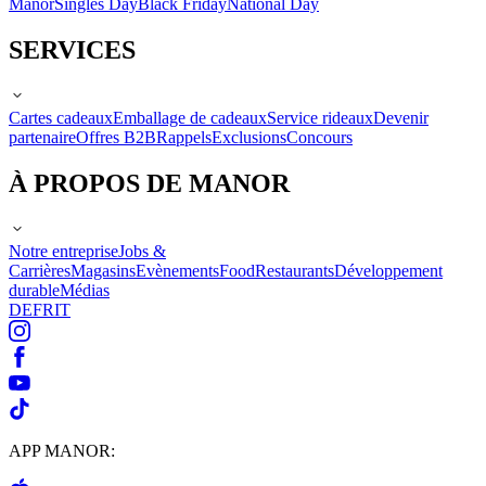
Manor
Singles Day
Black Friday
National Day
SERVICES
Cartes cadeaux
Emballage de cadeaux
Service rideaux
Devenir
partenaire
Offres B2B
Rappels
Exclusions
Concours
À PROPOS DE MANOR
Notre entreprise
Jobs &
Carrières
Magasins
Evènements
Food
Restaurants
Développement
durable
Médias
DE
FR
IT
APP MANOR: