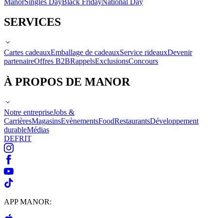
Manor
Singles Day
Black Friday
National Day
SERVICES
Cartes cadeaux
Emballage de cadeaux
Service rideaux
Devenir
partenaire
Offres B2B
Rappels
Exclusions
Concours
À PROPOS DE MANOR
Notre entreprise
Jobs &
Carrières
Magasins
Evènements
Food
Restaurants
Développement
durable
Médias
DE
FR
IT
APP MANOR: