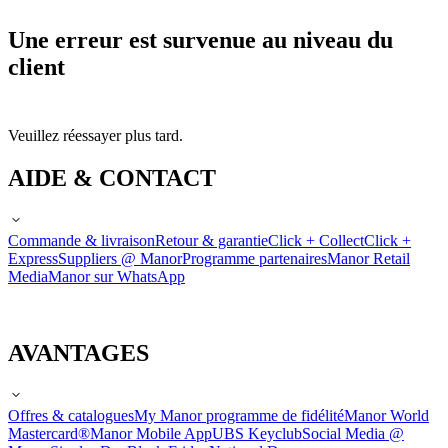
Une erreur est survenue au niveau du
client
Veuillez réessayer plus tard.
AIDE & CONTACT
Commande & livraison
Retour & garantie
Click + Collect
Click +
Express
Suppliers @ Manor
Programme partenaires
Manor Retail
Media
Manor sur WhatsApp
AVANTAGES
Offres & catalogues
My Manor programme de fidélité
Manor World
Mastercard®
Manor Mobile App
UBS Keyclub
Social Media @