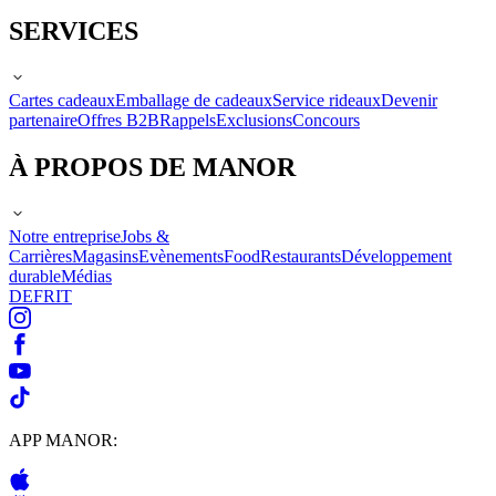
SERVICES
Cartes cadeaux
Emballage de cadeaux
Service rideaux
Devenir
partenaire
Offres B2B
Rappels
Exclusions
Concours
À PROPOS DE MANOR
Notre entreprise
Jobs &
Carrières
Magasins
Evènements
Food
Restaurants
Développement
durable
Médias
DE
FR
IT
APP MANOR: