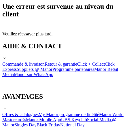
Une erreur est survenue au niveau du
client
Veuillez réessayer plus tard.
AIDE & CONTACT
Commande & livraison
Retour & garantie
Click + Collect
Click +
Express
Suppliers @ Manor
Programme partenaires
Manor Retail
Media
Manor sur WhatsApp
AVANTAGES
Offres & catalogues
My Manor programme de fidélité
Manor World
Mastercard®
Manor Mobile App
UBS Keyclub
Social Media @
Manor
Singles Day
Black Friday
National Day