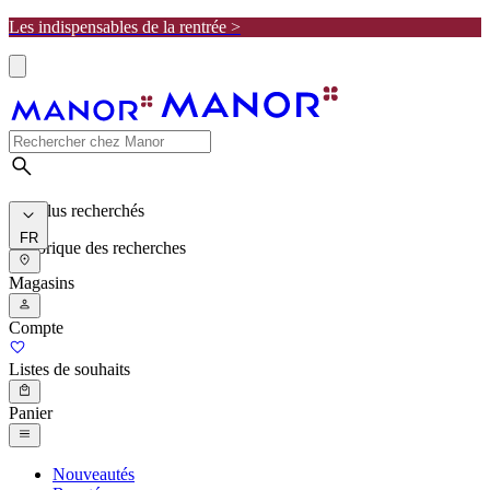
Les indispensables de la rentrée >
Les plus recherchés
FR
Historique des recherches
Magasins
Compte
Listes de souhaits
Panier
Nouveautés