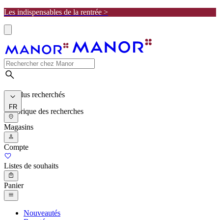
Les indispensables de la rentrée >
Les plus recherchés
FR
Historique des recherches
Magasins
Compte
Listes de souhaits
Panier
Nouveautés