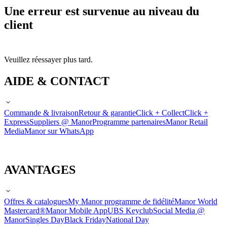
Une erreur est survenue au niveau du
client
Veuillez réessayer plus tard.
AIDE & CONTACT
Commande & livraison
Retour & garantie
Click + Collect
Click +
Express
Suppliers @ Manor
Programme partenaires
Manor Retail
Media
Manor sur WhatsApp
AVANTAGES
Offres & catalogues
My Manor programme de fidélité
Manor World
Mastercard®
Manor Mobile App
UBS Keyclub
Social Media @
Manor
Singles Day
Black Friday
National Day