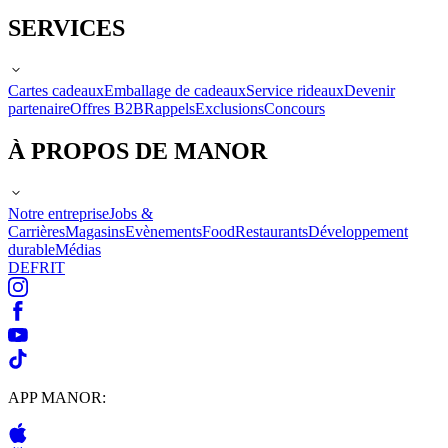
SERVICES
Cartes cadeaux
Emballage de cadeaux
Service rideaux
Devenir
partenaire
Offres B2B
Rappels
Exclusions
Concours
À PROPOS DE MANOR
Notre entreprise
Jobs &
Carrières
Magasins
Evènements
Food
Restaurants
Développement
durable
Médias
DE
FR
IT
APP MANOR: