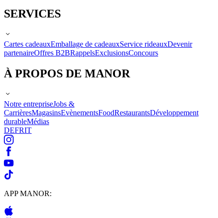
SERVICES
Cartes cadeaux
Emballage de cadeaux
Service rideaux
Devenir
partenaire
Offres B2B
Rappels
Exclusions
Concours
À PROPOS DE MANOR
Notre entreprise
Jobs &
Carrières
Magasins
Evènements
Food
Restaurants
Développement
durable
Médias
DE
FR
IT
APP MANOR: