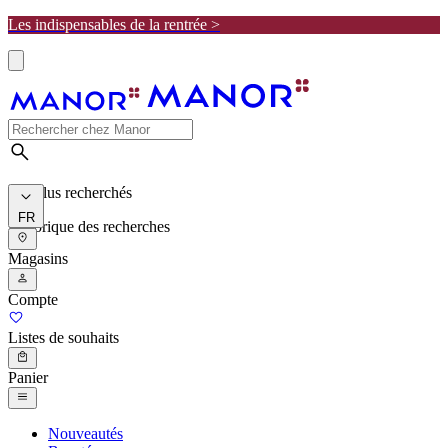
Les indispensables de la rentrée >
Les plus recherchés
FR
Historique des recherches
Magasins
Compte
Listes de souhaits
Panier
Nouveautés