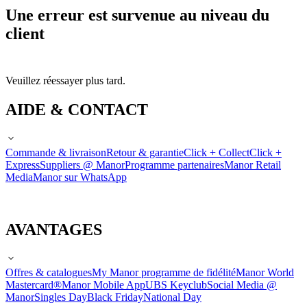
Une erreur est survenue au niveau du
client
Veuillez réessayer plus tard.
AIDE & CONTACT
Commande & livraison
Retour & garantie
Click + Collect
Click +
Express
Suppliers @ Manor
Programme partenaires
Manor Retail
Media
Manor sur WhatsApp
AVANTAGES
Offres & catalogues
My Manor programme de fidélité
Manor World
Mastercard®
Manor Mobile App
UBS Keyclub
Social Media @
Manor
Singles Day
Black Friday
National Day