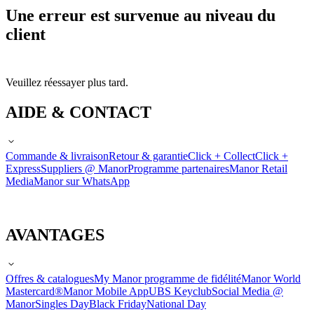
Une erreur est survenue au niveau du
client
Veuillez réessayer plus tard.
AIDE & CONTACT
Commande & livraison
Retour & garantie
Click + Collect
Click +
Express
Suppliers @ Manor
Programme partenaires
Manor Retail
Media
Manor sur WhatsApp
AVANTAGES
Offres & catalogues
My Manor programme de fidélité
Manor World
Mastercard®
Manor Mobile App
UBS Keyclub
Social Media @
Manor
Singles Day
Black Friday
National Day