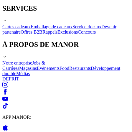
SERVICES
Cartes cadeaux
Emballage de cadeaux
Service rideaux
Devenir
partenaire
Offres B2B
Rappels
Exclusions
Concours
À PROPOS DE MANOR
Notre entreprise
Jobs &
Carrières
Magasins
Evènements
Food
Restaurants
Développement
durable
Médias
DE
FR
IT
APP MANOR: