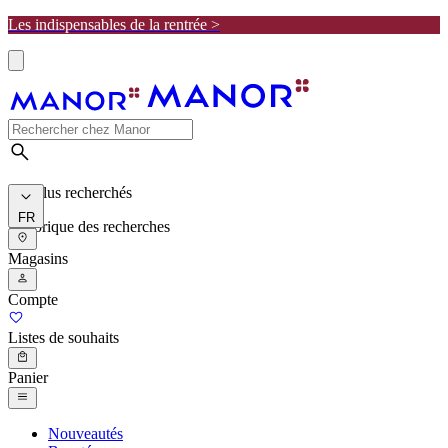
Les indispensables de la rentrée >
Les plus recherchés
FR
Historique des recherches
Magasins
Compte
Listes de souhaits
Panier
Nouveautés