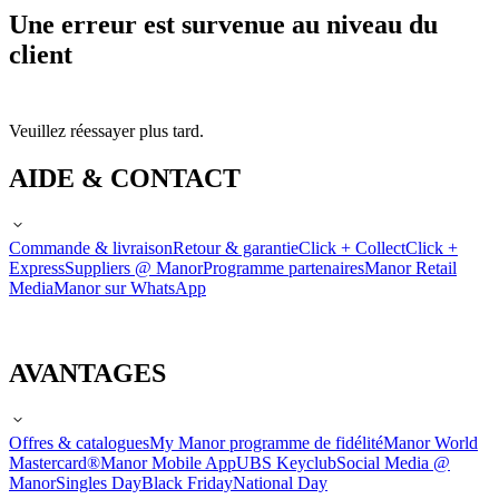
Une erreur est survenue au niveau du
client
Veuillez réessayer plus tard.
AIDE & CONTACT
Commande & livraison
Retour & garantie
Click + Collect
Click +
Express
Suppliers @ Manor
Programme partenaires
Manor Retail
Media
Manor sur WhatsApp
AVANTAGES
Offres & catalogues
My Manor programme de fidélité
Manor World
Mastercard®
Manor Mobile App
UBS Keyclub
Social Media @
Manor
Singles Day
Black Friday
National Day