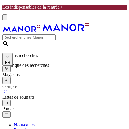
Les indispensables de la rentrée >
Les plus recherchés
FR
Historique des recherches
Magasins
Compte
Listes de souhaits
Panier
Nouveautés