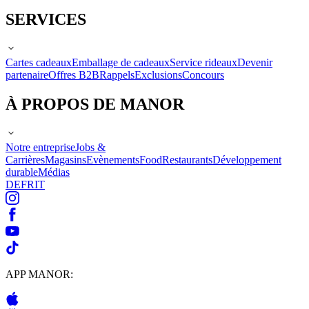
SERVICES
Cartes cadeaux
Emballage de cadeaux
Service rideaux
Devenir
partenaire
Offres B2B
Rappels
Exclusions
Concours
À PROPOS DE MANOR
Notre entreprise
Jobs &
Carrières
Magasins
Evènements
Food
Restaurants
Développement
durable
Médias
DE
FR
IT
APP MANOR: