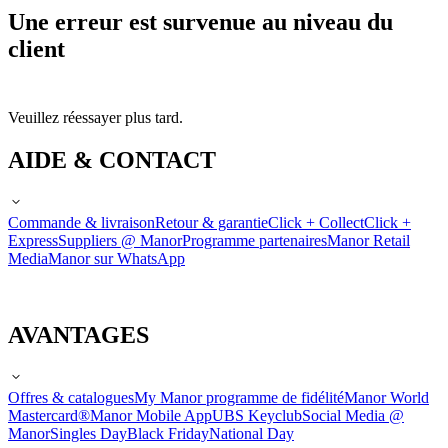
Une erreur est survenue au niveau du
client
Veuillez réessayer plus tard.
AIDE & CONTACT
Commande & livraison
Retour & garantie
Click + Collect
Click +
Express
Suppliers @ Manor
Programme partenaires
Manor Retail
Media
Manor sur WhatsApp
AVANTAGES
Offres & catalogues
My Manor programme de fidélité
Manor World
Mastercard®
Manor Mobile App
UBS Keyclub
Social Media @
Manor
Singles Day
Black Friday
National Day