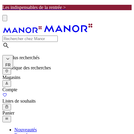
Les indispensables de la rentrée >
Les plus recherchés
FR
Historique des recherches
Magasins
Compte
Listes de souhaits
Panier
Nouveautés