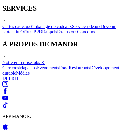
SERVICES
Cartes cadeaux
Emballage de cadeaux
Service rideaux
Devenir
partenaire
Offres B2B
Rappels
Exclusions
Concours
À PROPOS DE MANOR
Notre entreprise
Jobs &
Carrières
Magasins
Evènements
Food
Restaurants
Développement
durable
Médias
DE
FR
IT
APP MANOR: