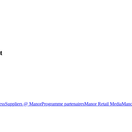
t
ess
Suppliers @ Manor
Programme partenaires
Manor Retail Media
Mano