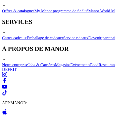
Offres & catalogues
My Manor programme de fidélité
Manor World M
SERVICES
Cartes cadeaux
Emballage de cadeaux
Service rideaux
Devenir partenai
À PROPOS DE MANOR
Notre entreprise
Jobs & Carrières
Magasins
Evènements
Food
Restauran
DE
FR
IT
APP MANOR: