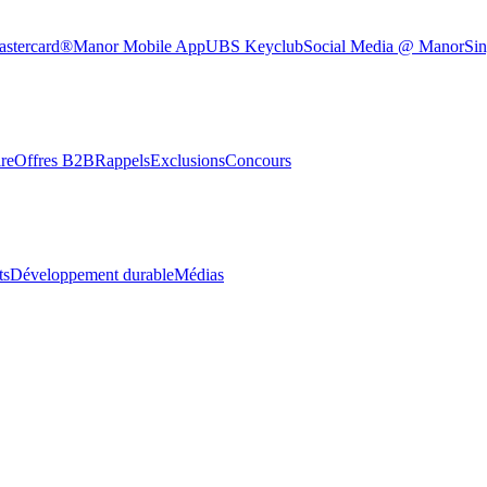
astercard®
Manor Mobile App
UBS Keyclub
Social Media @ Manor
Sin
re
Offres B2B
Rappels
Exclusions
Concours
ts
Développement durable
Médias