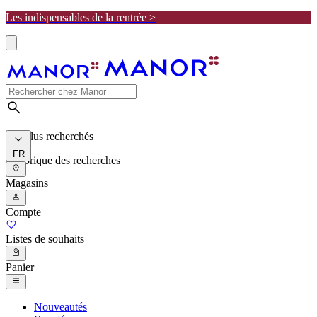
Les indispensables de la rentrée >
Les plus recherchés
FR
Historique des recherches
Magasins
Compte
Listes de souhaits
Panier
Nouveautés