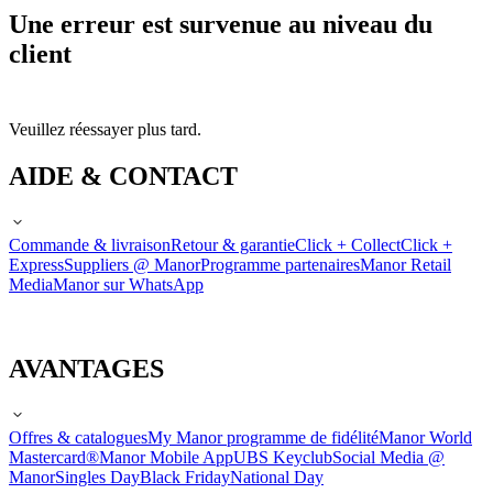
Une erreur est survenue au niveau du
client
Veuillez réessayer plus tard.
AIDE & CONTACT
Commande & livraison
Retour & garantie
Click + Collect
Click +
Express
Suppliers @ Manor
Programme partenaires
Manor Retail
Media
Manor sur WhatsApp
AVANTAGES
Offres & catalogues
My Manor programme de fidélité
Manor World
Mastercard®
Manor Mobile App
UBS Keyclub
Social Media @
Manor
Singles Day
Black Friday
National Day