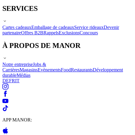
SERVICES
Cartes cadeaux
Emballage de cadeaux
Service rideaux
Devenir
partenaire
Offres B2B
Rappels
Exclusions
Concours
À PROPOS DE MANOR
Notre entreprise
Jobs &
Carrières
Magasins
Evènements
Food
Restaurants
Développement
durable
Médias
DE
FR
IT
APP MANOR: