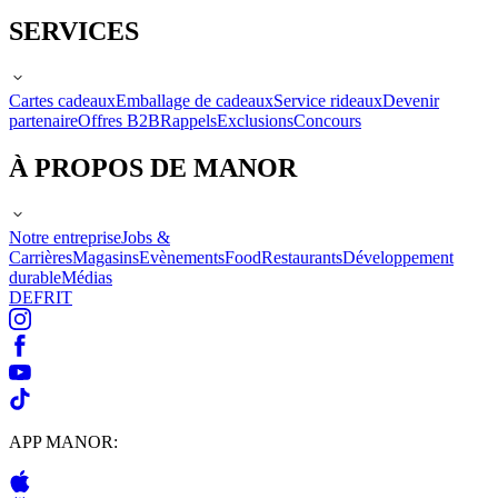
SERVICES
Cartes cadeaux
Emballage de cadeaux
Service rideaux
Devenir
partenaire
Offres B2B
Rappels
Exclusions
Concours
À PROPOS DE MANOR
Notre entreprise
Jobs &
Carrières
Magasins
Evènements
Food
Restaurants
Développement
durable
Médias
DE
FR
IT
APP MANOR: