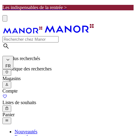
Les indispensables de la rentrée >
Les plus recherchés
FR
Historique des recherches
Magasins
Compte
Listes de souhaits
Panier
Nouveautés