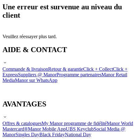
Une erreur est survenue au niveau du
client
Veuillez réessayer plus tard.
AIDE & CONTACT
Commande & livraison
Retour & garantie
Click + Collect
Click +
Express
Suppliers @ Manor
Programme partenaires
Manor Retail
Media
Manor sur WhatsApp
AVANTAGES
Offres & catalogues
My Manor programme de fidélité
Manor World
Mastercard®
Manor Mobile App
UBS Keyclub
Social Media @
Manor
Singles Day
Black Friday
National Day