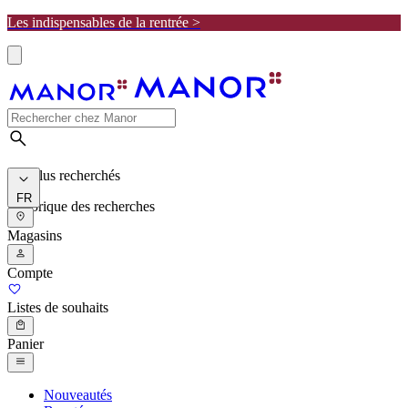
Les indispensables de la rentrée >
Les plus recherchés
FR
Historique des recherches
Magasins
Compte
Listes de souhaits
Panier
Nouveautés