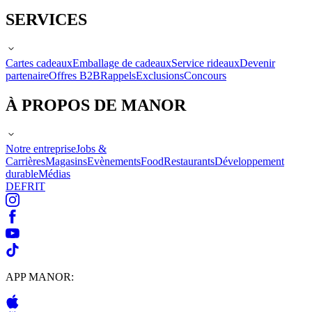
SERVICES
Cartes cadeaux
Emballage de cadeaux
Service rideaux
Devenir
partenaire
Offres B2B
Rappels
Exclusions
Concours
À PROPOS DE MANOR
Notre entreprise
Jobs &
Carrières
Magasins
Evènements
Food
Restaurants
Développement
durable
Médias
DE
FR
IT
APP MANOR: