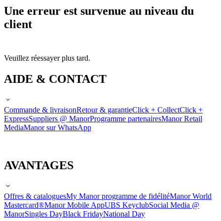
Une erreur est survenue au niveau du
client
Veuillez réessayer plus tard.
AIDE & CONTACT
Commande & livraison
Retour & garantie
Click + Collect
Click +
Express
Suppliers @ Manor
Programme partenaires
Manor Retail
Media
Manor sur WhatsApp
AVANTAGES
Offres & catalogues
My Manor programme de fidélité
Manor World
Mastercard®
Manor Mobile App
UBS Keyclub
Social Media @
Manor
Singles Day
Black Friday
National Day