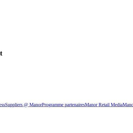
t
ess
Suppliers @ Manor
Programme partenaires
Manor Retail Media
Mano