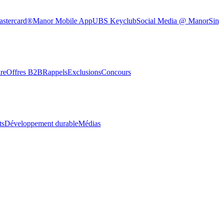
astercard®
Manor Mobile App
UBS Keyclub
Social Media @ Manor
Sin
re
Offres B2B
Rappels
Exclusions
Concours
ts
Développement durable
Médias