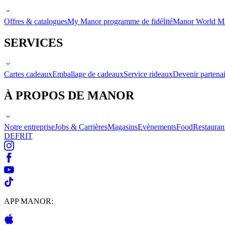
Offres & catalogues
My Manor programme de fidélité
Manor World M
SERVICES
Cartes cadeaux
Emballage de cadeaux
Service rideaux
Devenir partenai
À PROPOS DE MANOR
Notre entreprise
Jobs & Carrières
Magasins
Evènements
Food
Restauran
DE
FR
IT
APP MANOR: