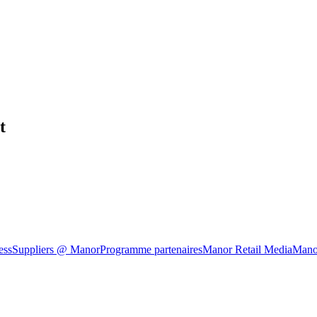
t
ess
Suppliers @ Manor
Programme partenaires
Manor Retail Media
Mano