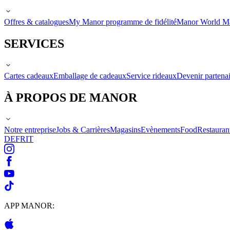
Offres & catalogues
My Manor programme de fidélité
Manor World M
SERVICES
Cartes cadeaux
Emballage de cadeaux
Service rideaux
Devenir partenai
À PROPOS DE MANOR
Notre entreprise
Jobs & Carrières
Magasins
Evènements
Food
Restauran
DE
FR
IT
APP MANOR: