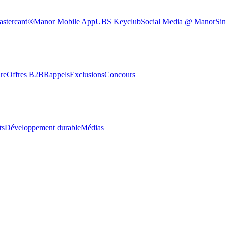
astercard®
Manor Mobile App
UBS Keyclub
Social Media @ Manor
Sin
re
Offres B2B
Rappels
Exclusions
Concours
ts
Développement durable
Médias