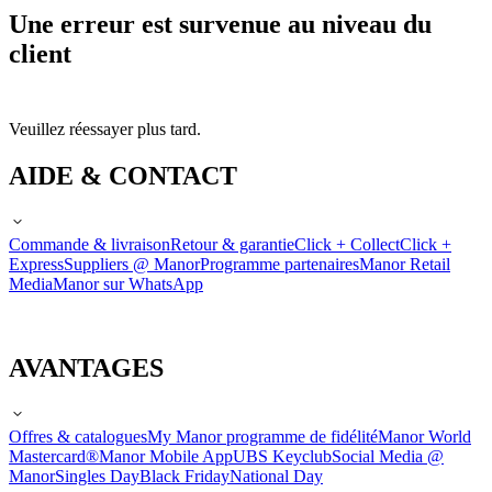
Une erreur est survenue au niveau du
client
Veuillez réessayer plus tard.
AIDE & CONTACT
Commande & livraison
Retour & garantie
Click + Collect
Click +
Express
Suppliers @ Manor
Programme partenaires
Manor Retail
Media
Manor sur WhatsApp
AVANTAGES
Offres & catalogues
My Manor programme de fidélité
Manor World
Mastercard®
Manor Mobile App
UBS Keyclub
Social Media @
Manor
Singles Day
Black Friday
National Day