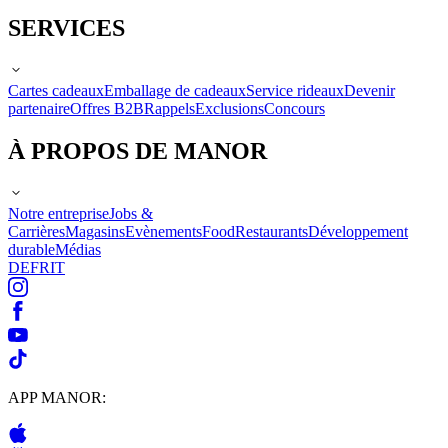
SERVICES
Cartes cadeaux
Emballage de cadeaux
Service rideaux
Devenir
partenaire
Offres B2B
Rappels
Exclusions
Concours
À PROPOS DE MANOR
Notre entreprise
Jobs &
Carrières
Magasins
Evènements
Food
Restaurants
Développement
durable
Médias
DE
FR
IT
APP MANOR: