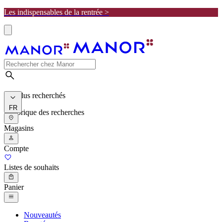
Les indispensables de la rentrée >
Les plus recherchés
FR
Historique des recherches
Magasins
Compte
Listes de souhaits
Panier
Nouveautés