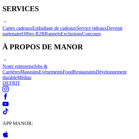
SERVICES
Cartes cadeaux
Emballage de cadeaux
Service rideaux
Devenir
partenaire
Offres B2B
Rappels
Exclusions
Concours
À PROPOS DE MANOR
Notre entreprise
Jobs &
Carrières
Magasins
Evènements
Food
Restaurants
Développement
durable
Médias
DE
FR
IT
APP MANOR: