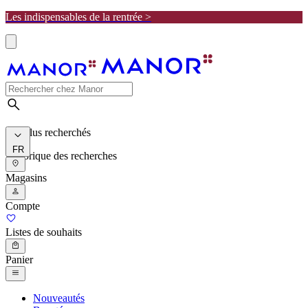
Les indispensables de la rentrée >
Les plus recherchés
FR
Historique des recherches
Magasins
Compte
Listes de souhaits
Panier
Nouveautés