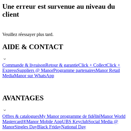
Une erreur est survenue au niveau du
client
Veuillez réessayer plus tard.
AIDE & CONTACT
Commande & livraison
Retour & garantie
Click + Collect
Click +
Express
Suppliers @ Manor
Programme partenaires
Manor Retail
Media
Manor sur WhatsApp
AVANTAGES
Offres & catalogues
My Manor programme de fidélité
Manor World
Mastercard®
Manor Mobile App
UBS Keyclub
Social Media @
Manor
Singles Day
Black Friday
National Day