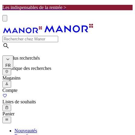
Les indispensables de la rentrée >
Les plus recherchés
FR
Historique des recherches
Magasins
Compte
Listes de souhaits
Panier
Nouveautés