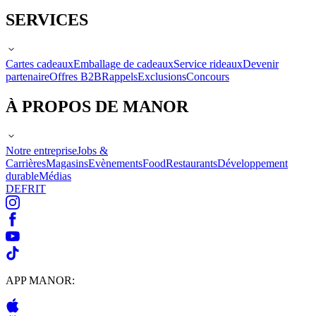
SERVICES
Cartes cadeaux
Emballage de cadeaux
Service rideaux
Devenir
partenaire
Offres B2B
Rappels
Exclusions
Concours
À PROPOS DE MANOR
Notre entreprise
Jobs &
Carrières
Magasins
Evènements
Food
Restaurants
Développement
durable
Médias
DE
FR
IT
APP MANOR: