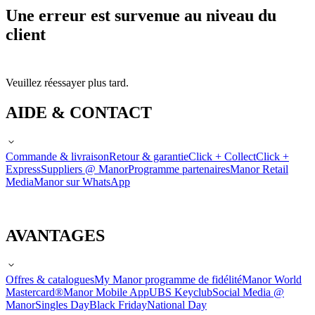
Une erreur est survenue au niveau du
client
Veuillez réessayer plus tard.
AIDE & CONTACT
Commande & livraison
Retour & garantie
Click + Collect
Click +
Express
Suppliers @ Manor
Programme partenaires
Manor Retail
Media
Manor sur WhatsApp
AVANTAGES
Offres & catalogues
My Manor programme de fidélité
Manor World
Mastercard®
Manor Mobile App
UBS Keyclub
Social Media @
Manor
Singles Day
Black Friday
National Day