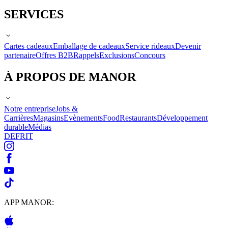
SERVICES
Cartes cadeaux
Emballage de cadeaux
Service rideaux
Devenir
partenaire
Offres B2B
Rappels
Exclusions
Concours
À PROPOS DE MANOR
Notre entreprise
Jobs &
Carrières
Magasins
Evènements
Food
Restaurants
Développement
durable
Médias
DE
FR
IT
APP MANOR: