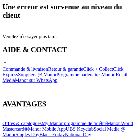
Une erreur est survenue au niveau du
client
Veuillez réessayer plus tard.
AIDE & CONTACT
Commande & livraison
Retour & garantie
Click + Collect
Click +
Express
Suppliers @ Manor
Programme partenaires
Manor Retail
Media
Manor sur WhatsApp
AVANTAGES
Offres & catalogues
My Manor programme de fidélité
Manor World
Mastercard®
Manor Mobile App
UBS Keyclub
Social Media @
Manor
Singles Day
Black Friday
National Day