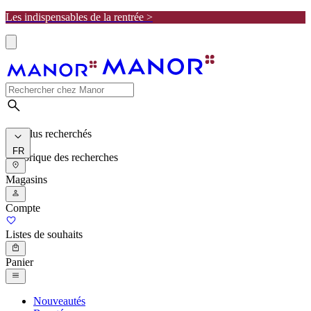
Les indispensables de la rentrée >
Les plus recherchés
FR
Historique des recherches
Magasins
Compte
Listes de souhaits
Panier
Nouveautés