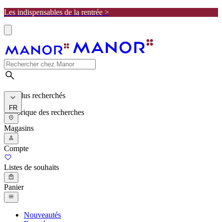
Les indispensables de la rentrée >
Les plus recherchés
FR
Historique des recherches
Magasins
Compte
Listes de souhaits
Panier
Nouveautés