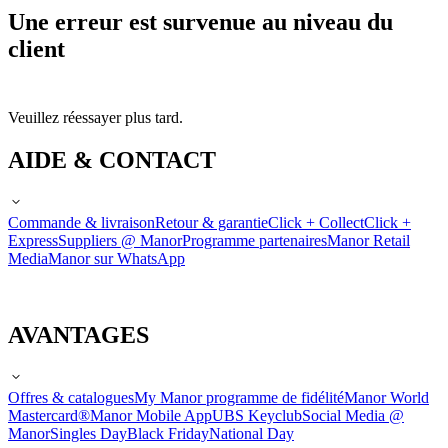
Une erreur est survenue au niveau du
client
Veuillez réessayer plus tard.
AIDE & CONTACT
Commande & livraison
Retour & garantie
Click + Collect
Click +
Express
Suppliers @ Manor
Programme partenaires
Manor Retail
Media
Manor sur WhatsApp
AVANTAGES
Offres & catalogues
My Manor programme de fidélité
Manor World
Mastercard®
Manor Mobile App
UBS Keyclub
Social Media @
Manor
Singles Day
Black Friday
National Day