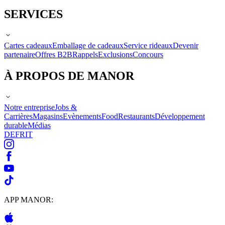
SERVICES
Cartes cadeaux
Emballage de cadeaux
Service rideaux
Devenir
partenaire
Offres B2B
Rappels
Exclusions
Concours
À PROPOS DE MANOR
Notre entreprise
Jobs &
Carrières
Magasins
Evènements
Food
Restaurants
Développement
durable
Médias
DE
FR
IT
APP MANOR: