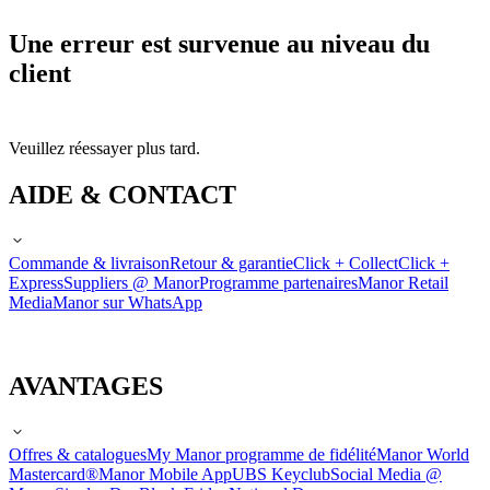
Une erreur est survenue au niveau du
client
Veuillez réessayer plus tard.
AIDE & CONTACT
Commande & livraison
Retour & garantie
Click + Collect
Click +
Express
Suppliers @ Manor
Programme partenaires
Manor Retail
Media
Manor sur WhatsApp
AVANTAGES
Offres & catalogues
My Manor programme de fidélité
Manor World
Mastercard®
Manor Mobile App
UBS Keyclub
Social Media @