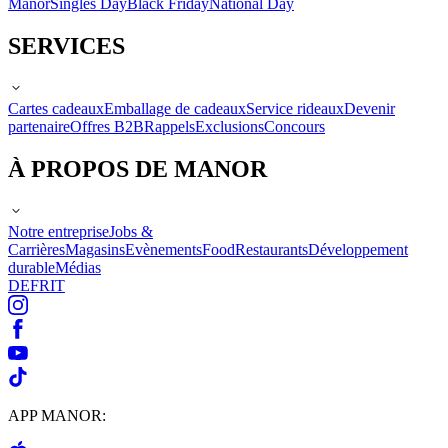
Manor
Singles Day
Black Friday
National Day
SERVICES
Cartes cadeaux
Emballage de cadeaux
Service rideaux
Devenir
partenaire
Offres B2B
Rappels
Exclusions
Concours
À PROPOS DE MANOR
Notre entreprise
Jobs &
Carrières
Magasins
Evènements
Food
Restaurants
Développement
durable
Médias
DE
FR
IT
APP MANOR: