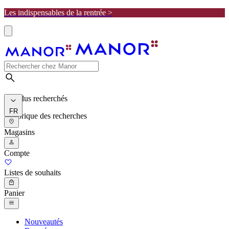
Les indispensables de la rentrée >
Les plus recherchés
FR
Historique des recherches
Magasins
Compte
Listes de souhaits
Panier
Nouveautés