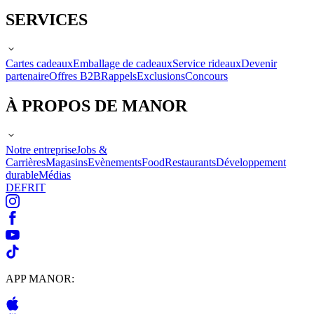
SERVICES
Cartes cadeaux
Emballage de cadeaux
Service rideaux
Devenir
partenaire
Offres B2B
Rappels
Exclusions
Concours
À PROPOS DE MANOR
Notre entreprise
Jobs &
Carrières
Magasins
Evènements
Food
Restaurants
Développement
durable
Médias
DE
FR
IT
APP MANOR: