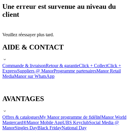
Une erreur est survenue au niveau du
client
Veuillez réessayer plus tard.
AIDE & CONTACT
Commande & livraison
Retour & garantie
Click + Collect
Click +
Express
Suppliers @ Manor
Programme partenaires
Manor Retail
Media
Manor sur WhatsApp
AVANTAGES
Offres & catalogues
My Manor programme de fidélité
Manor World
Mastercard®
Manor Mobile App
UBS Keyclub
Social Media @
Manor
Singles Day
Black Friday
National Day