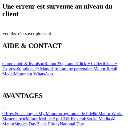
Une erreur est survenue au niveau du
client
Veuillez réessayer plus tard.
AIDE & CONTACT
Commande & livraison
Retour & garantie
Click + Collect
Click +
Express
Suppliers @ Manor
Programme partenaires
Manor Retail
Media
Manor sur WhatsApp
AVANTAGES
Offres & catalogues
My Manor programme de fidélité
Manor World
Mastercard®
Manor Mobile App
UBS Keyclub
Social Media @
Manor
Singles Day
Black Friday
National Day