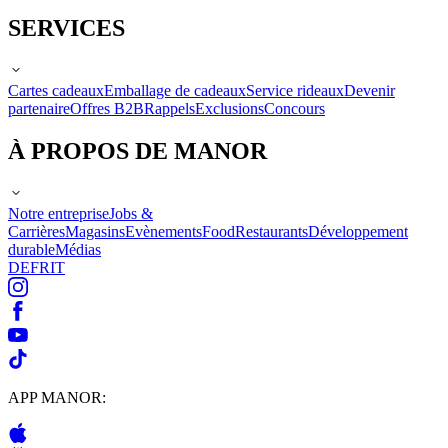
SERVICES
Cartes cadeaux
Emballage de cadeaux
Service rideaux
Devenir
partenaire
Offres B2B
Rappels
Exclusions
Concours
À PROPOS DE MANOR
Notre entreprise
Jobs &
Carrières
Magasins
Evènements
Food
Restaurants
Développement
durable
Médias
DE
FR
IT
APP MANOR: