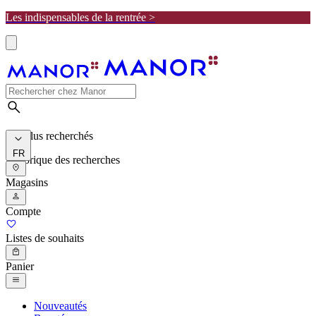
Les indispensables de la rentrée >
Les plus recherchés
FR
Historique des recherches
Magasins
Compte
Listes de souhaits
Panier
Nouveautés