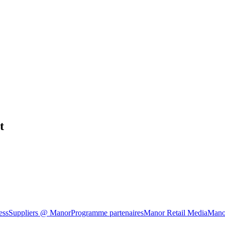
t
ess
Suppliers @ Manor
Programme partenaires
Manor Retail Media
Mano