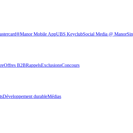
astercard®
Manor Mobile App
UBS Keyclub
Social Media @ Manor
Sin
re
Offres B2B
Rappels
Exclusions
Concours
ts
Développement durable
Médias