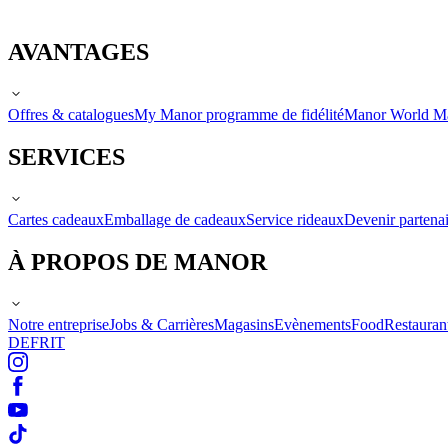
AVANTAGES
Offres & catalogues
My Manor programme de fidélité
Manor World M
SERVICES
Cartes cadeaux
Emballage de cadeaux
Service rideaux
Devenir partenai
À PROPOS DE MANOR
Notre entreprise
Jobs & Carrières
Magasins
Evènements
Food
Restauran
DE
FR
IT