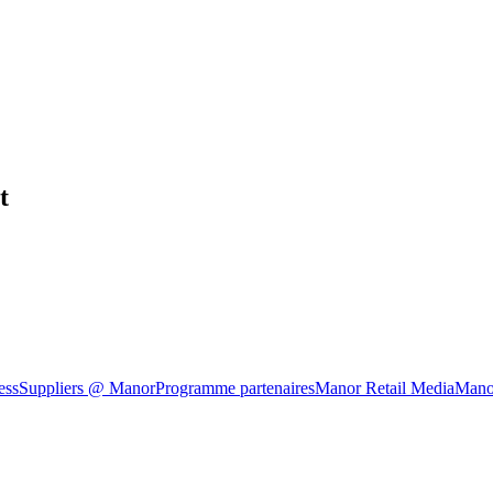
t
ess
Suppliers @ Manor
Programme partenaires
Manor Retail Media
Mano