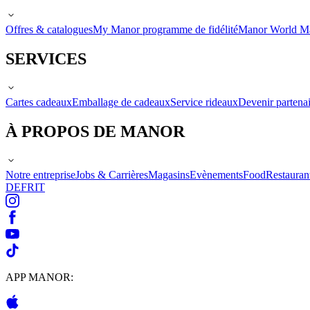
Offres & catalogues
My Manor programme de fidélité
Manor World M
SERVICES
Cartes cadeaux
Emballage de cadeaux
Service rideaux
Devenir partenai
À PROPOS DE MANOR
Notre entreprise
Jobs & Carrières
Magasins
Evènements
Food
Restauran
DE
FR
IT
APP MANOR: