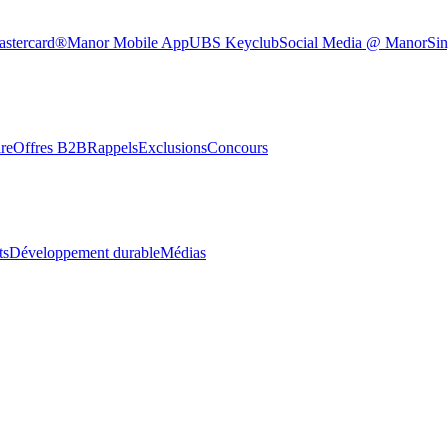
astercard®
Manor Mobile App
UBS Keyclub
Social Media @ Manor
Sin
re
Offres B2B
Rappels
Exclusions
Concours
ts
Développement durable
Médias