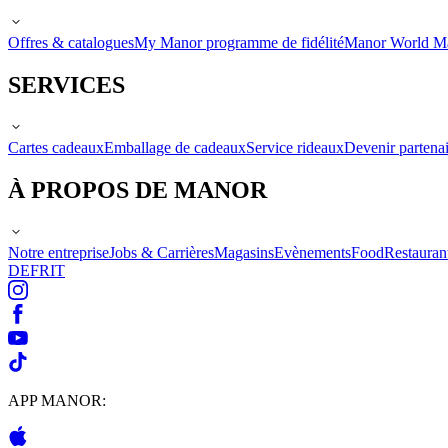
Offres & catalogues
My Manor programme de fidélité
Manor World M
SERVICES
Cartes cadeaux
Emballage de cadeaux
Service rideaux
Devenir partenai
À PROPOS DE MANOR
Notre entreprise
Jobs & Carrières
Magasins
Evènements
Food
Restauran
DE
FR
IT
APP MANOR: