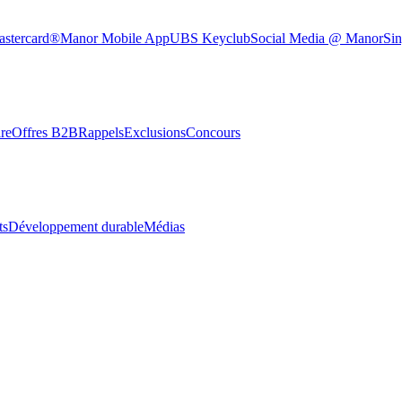
astercard®
Manor Mobile App
UBS Keyclub
Social Media @ Manor
Sin
re
Offres B2B
Rappels
Exclusions
Concours
ts
Développement durable
Médias