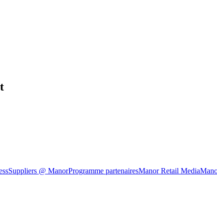
t
ess
Suppliers @ Manor
Programme partenaires
Manor Retail Media
Mano