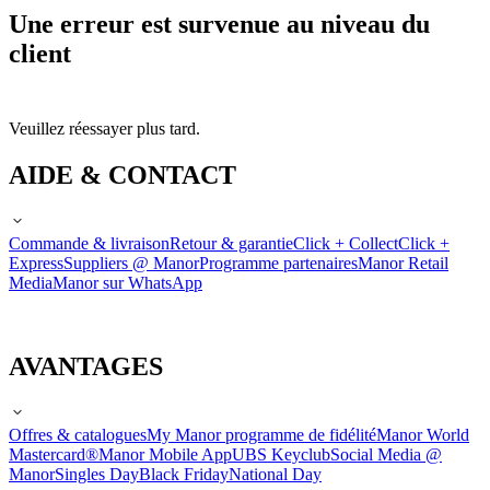
Une erreur est survenue au niveau du
client
Veuillez réessayer plus tard.
AIDE & CONTACT
Commande & livraison
Retour & garantie
Click + Collect
Click +
Express
Suppliers @ Manor
Programme partenaires
Manor Retail
Media
Manor sur WhatsApp
AVANTAGES
Offres & catalogues
My Manor programme de fidélité
Manor World
Mastercard®
Manor Mobile App
UBS Keyclub
Social Media @
Manor
Singles Day
Black Friday
National Day