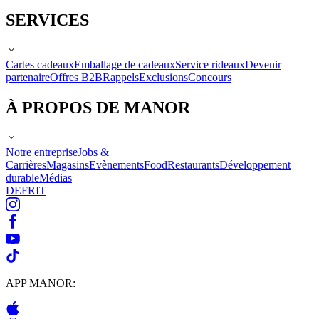
SERVICES
Cartes cadeaux
Emballage de cadeaux
Service rideaux
Devenir
partenaire
Offres B2B
Rappels
Exclusions
Concours
À PROPOS DE MANOR
Notre entreprise
Jobs &
Carrières
Magasins
Evènements
Food
Restaurants
Développement
durable
Médias
DE
FR
IT
APP MANOR: