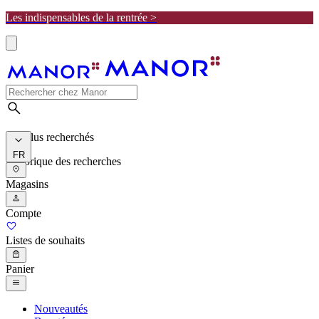
Les indispensables de la rentrée >
Les plus recherchés
FR
Historique des recherches
Magasins
Compte
Listes de souhaits
Panier
Nouveautés