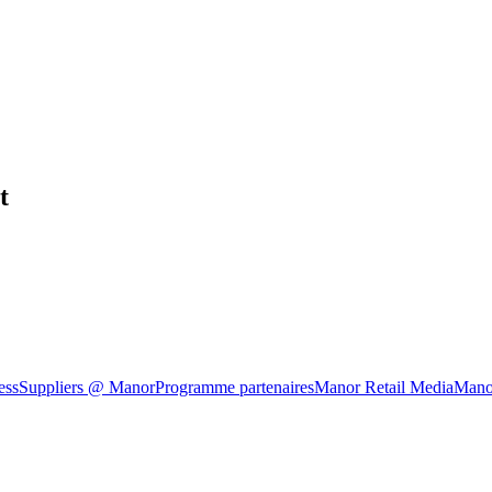
t
ess
Suppliers @ Manor
Programme partenaires
Manor Retail Media
Mano