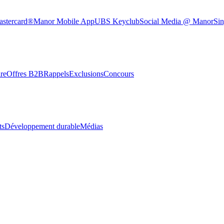
astercard®
Manor Mobile App
UBS Keyclub
Social Media @ Manor
Sin
re
Offres B2B
Rappels
Exclusions
Concours
ts
Développement durable
Médias