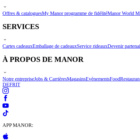
Offres & catalogues
My Manor programme de fidélité
Manor World M
SERVICES
Cartes cadeaux
Emballage de cadeaux
Service rideaux
Devenir partenai
À PROPOS DE MANOR
Notre entreprise
Jobs & Carrières
Magasins
Evènements
Food
Restauran
DE
FR
IT
APP MANOR: