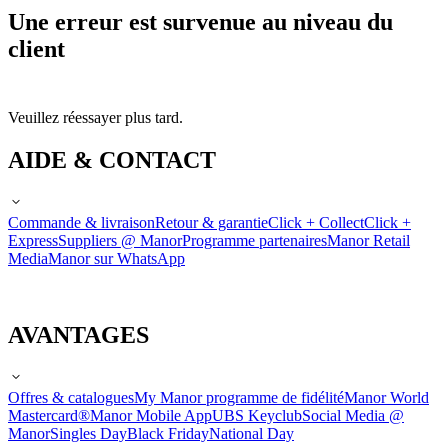
Une erreur est survenue au niveau du
client
Veuillez réessayer plus tard.
AIDE & CONTACT
Commande & livraison
Retour & garantie
Click + Collect
Click +
Express
Suppliers @ Manor
Programme partenaires
Manor Retail
Media
Manor sur WhatsApp
AVANTAGES
Offres & catalogues
My Manor programme de fidélité
Manor World
Mastercard®
Manor Mobile App
UBS Keyclub
Social Media @
Manor
Singles Day
Black Friday
National Day