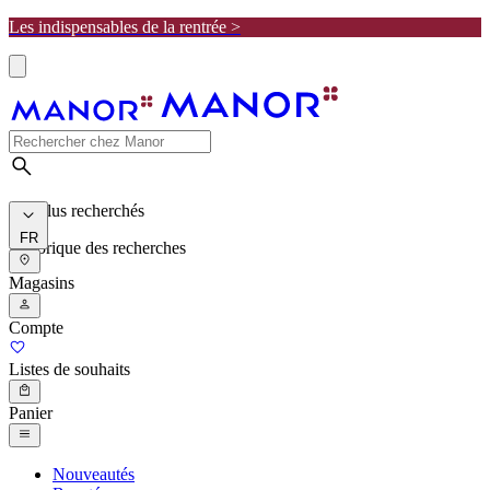
Les indispensables de la rentrée >
Les plus recherchés
FR
Historique des recherches
Magasins
Compte
Listes de souhaits
Panier
Nouveautés