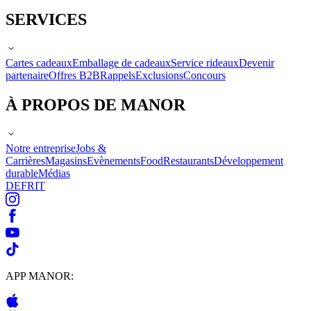
SERVICES
Cartes cadeaux
Emballage de cadeaux
Service rideaux
Devenir
partenaire
Offres B2B
Rappels
Exclusions
Concours
À PROPOS DE MANOR
Notre entreprise
Jobs &
Carrières
Magasins
Evènements
Food
Restaurants
Développement
durable
Médias
DE
FR
IT
APP MANOR: