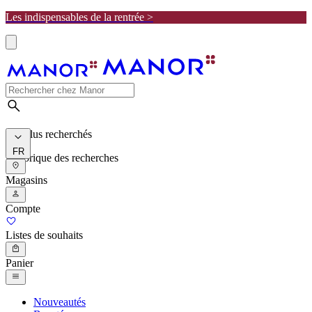
Les indispensables de la rentrée >
Les plus recherchés
FR
Historique des recherches
Magasins
Compte
Listes de souhaits
Panier
Nouveautés