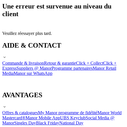
Une erreur est survenue au niveau du
client
Veuillez réessayer plus tard.
AIDE & CONTACT
Commande & livraison
Retour & garantie
Click + Collect
Click +
Express
Suppliers @ Manor
Programme partenaires
Manor Retail
Media
Manor sur WhatsApp
AVANTAGES
Offres & catalogues
My Manor programme de fidélité
Manor World
Mastercard®
Manor Mobile App
UBS Keyclub
Social Media @
Manor
Singles Day
Black Friday
National Day