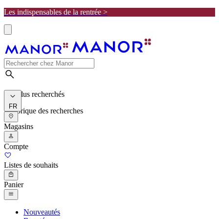
Les indispensables de la rentrée >
Les plus recherchés
FR
Historique des recherches
Magasins
Compte
Listes de souhaits
Panier
Nouveautés