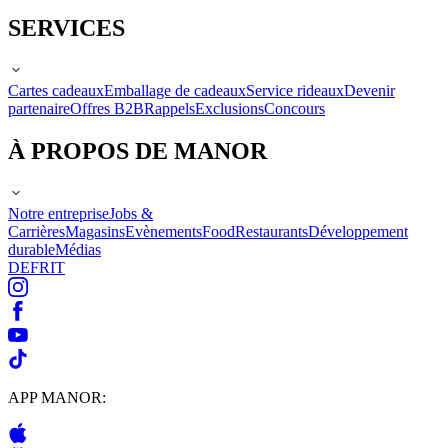
SERVICES
Cartes cadeaux
Emballage de cadeaux
Service rideaux
Devenir
partenaire
Offres B2B
Rappels
Exclusions
Concours
À PROPOS DE MANOR
Notre entreprise
Jobs &
Carrières
Magasins
Evènements
Food
Restaurants
Développement
durable
Médias
DE
FR
IT
APP MANOR: