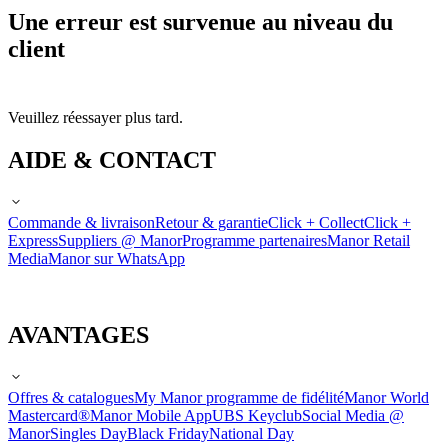
Une erreur est survenue au niveau du
client
Veuillez réessayer plus tard.
AIDE & CONTACT
Commande & livraison
Retour & garantie
Click + Collect
Click +
Express
Suppliers @ Manor
Programme partenaires
Manor Retail
Media
Manor sur WhatsApp
AVANTAGES
Offres & catalogues
My Manor programme de fidélité
Manor World
Mastercard®
Manor Mobile App
UBS Keyclub
Social Media @
Manor
Singles Day
Black Friday
National Day