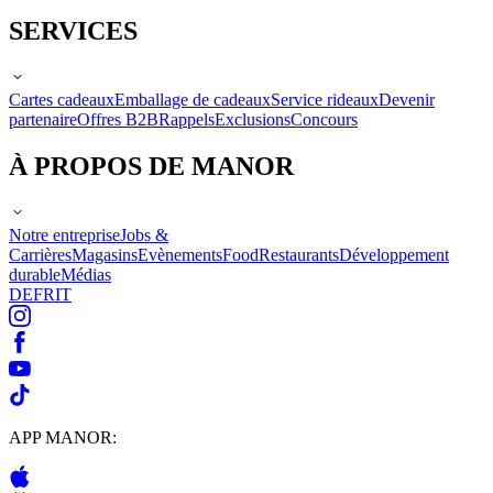
SERVICES
Cartes cadeaux
Emballage de cadeaux
Service rideaux
Devenir
partenaire
Offres B2B
Rappels
Exclusions
Concours
À PROPOS DE MANOR
Notre entreprise
Jobs &
Carrières
Magasins
Evènements
Food
Restaurants
Développement
durable
Médias
DE
FR
IT
APP MANOR: