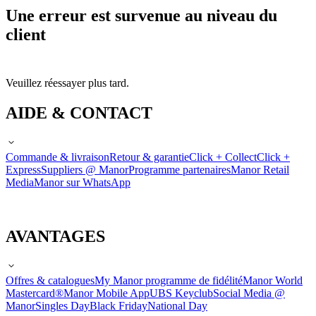
Une erreur est survenue au niveau du
client
Veuillez réessayer plus tard.
AIDE & CONTACT
Commande & livraison
Retour & garantie
Click + Collect
Click +
Express
Suppliers @ Manor
Programme partenaires
Manor Retail
Media
Manor sur WhatsApp
AVANTAGES
Offres & catalogues
My Manor programme de fidélité
Manor World
Mastercard®
Manor Mobile App
UBS Keyclub
Social Media @
Manor
Singles Day
Black Friday
National Day