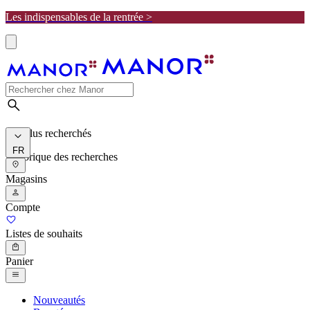
Les indispensables de la rentrée >
Les plus recherchés
FR
Historique des recherches
Magasins
Compte
Listes de souhaits
Panier
Nouveautés