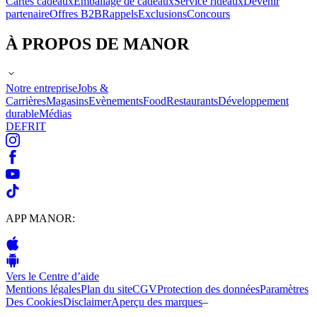
Cartes cadeaux
Emballage de cadeaux
Service rideaux
Devenir
partenaire
Offres B2B
Rappels
Exclusions
Concours
À PROPOS DE MANOR
Notre entreprise
Jobs &
Carrières
Magasins
Evènements
Food
Restaurants
Développement
durable
Médias
DE
FR
IT
APP MANOR:
Vers le Centre d’aide
Mentions légales
Plan du site
CGV
Protection des données
Paramètres
Des Cookies
Disclaimer
Aperçu des marques
–