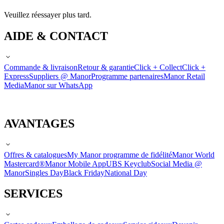
Veuillez réessayer plus tard.
AIDE & CONTACT
Commande & livraison
Retour & garantie
Click + Collect
Click +
Express
Suppliers @ Manor
Programme partenaires
Manor Retail
Media
Manor sur WhatsApp
AVANTAGES
Offres & catalogues
My Manor programme de fidélité
Manor World
Mastercard®
Manor Mobile App
UBS Keyclub
Social Media @
Manor
Singles Day
Black Friday
National Day
SERVICES