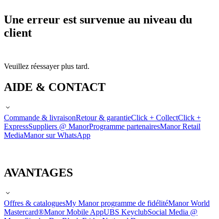
Une erreur est survenue au niveau du
client
Veuillez réessayer plus tard.
AIDE & CONTACT
Commande & livraison
Retour & garantie
Click + Collect
Click +
Express
Suppliers @ Manor
Programme partenaires
Manor Retail
Media
Manor sur WhatsApp
AVANTAGES
Offres & catalogues
My Manor programme de fidélité
Manor World
Mastercard®
Manor Mobile App
UBS Keyclub
Social Media @