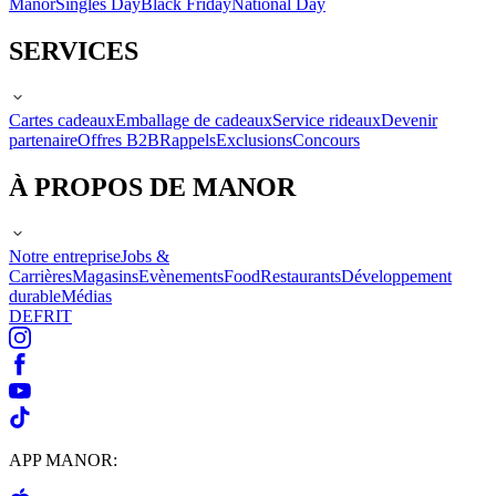
Manor
Singles Day
Black Friday
National Day
SERVICES
Cartes cadeaux
Emballage de cadeaux
Service rideaux
Devenir
partenaire
Offres B2B
Rappels
Exclusions
Concours
À PROPOS DE MANOR
Notre entreprise
Jobs &
Carrières
Magasins
Evènements
Food
Restaurants
Développement
durable
Médias
DE
FR
IT
APP MANOR: