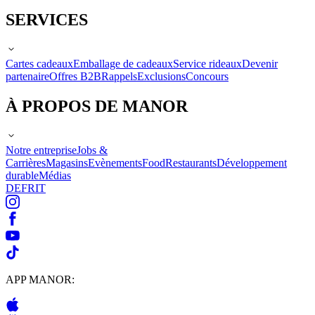
SERVICES
Cartes cadeaux
Emballage de cadeaux
Service rideaux
Devenir
partenaire
Offres B2B
Rappels
Exclusions
Concours
À PROPOS DE MANOR
Notre entreprise
Jobs &
Carrières
Magasins
Evènements
Food
Restaurants
Développement
durable
Médias
DE
FR
IT
APP MANOR: