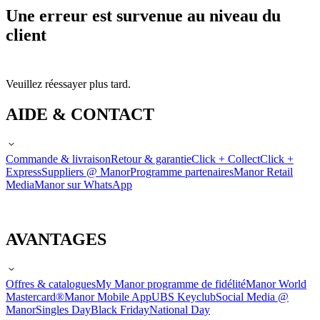
Une erreur est survenue au niveau du
client
Veuillez réessayer plus tard.
AIDE & CONTACT
Commande & livraison
Retour & garantie
Click + Collect
Click +
Express
Suppliers @ Manor
Programme partenaires
Manor Retail
Media
Manor sur WhatsApp
AVANTAGES
Offres & catalogues
My Manor programme de fidélité
Manor World
Mastercard®
Manor Mobile App
UBS Keyclub
Social Media @
Manor
Singles Day
Black Friday
National Day