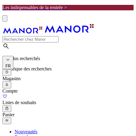
Les indispensables de la rentrée >
Les plus recherchés
FR
Historique des recherches
Magasins
Compte
Listes de souhaits
Panier
Nouveautés