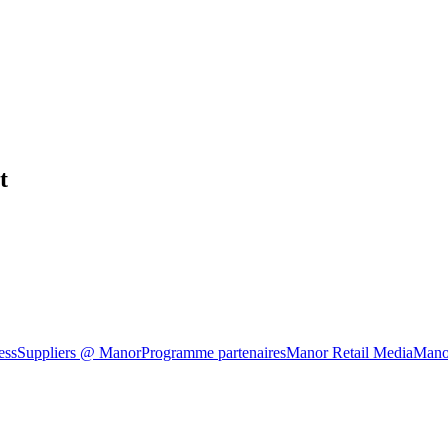
t
ess
Suppliers @ Manor
Programme partenaires
Manor Retail Media
Mano