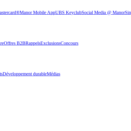
astercard®
Manor Mobile App
UBS Keyclub
Social Media @ Manor
Sin
re
Offres B2B
Rappels
Exclusions
Concours
ts
Développement durable
Médias