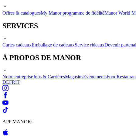
Offres & catalogues
My Manor programme de fidélité
Manor World M
SERVICES
Cartes cadeaux
Emballage de cadeaux
Service rideaux
Devenir partenai
À PROPOS DE MANOR
Notre entreprise
Jobs & Carrières
Magasins
Evènements
Food
Restauran
DE
FR
IT
APP MANOR: