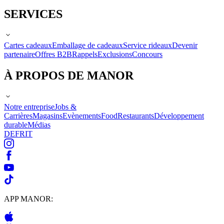
SERVICES
Cartes cadeaux
Emballage de cadeaux
Service rideaux
Devenir
partenaire
Offres B2B
Rappels
Exclusions
Concours
À PROPOS DE MANOR
Notre entreprise
Jobs &
Carrières
Magasins
Evènements
Food
Restaurants
Développement
durable
Médias
DE
FR
IT
APP MANOR: