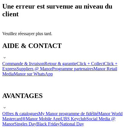
Une erreur est survenue au niveau du
client
Veuillez réessayer plus tard.
AIDE & CONTACT
Commande & livraison
Retour & garantie
Click + Collect
Click +
Express
Suppliers @ Manor
Programme partenaires
Manor Retail
Media
Manor sur WhatsApp
AVANTAGES
Offres & catalogues
My Manor programme de fidélité
Manor World
Mastercard®
Manor Mobile App
UBS Keyclub
Social Media @
Manor
Singles Day
Black Friday
National Day