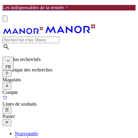
Les indispensables de la rentrée >
Les plus recherchés
FR
Historique des recherches
Magasins
Compte
Listes de souhaits
Panier
Nouveautés