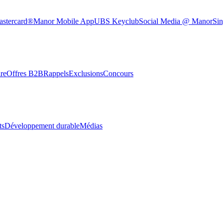
astercard®
Manor Mobile App
UBS Keyclub
Social Media @ Manor
Sin
re
Offres B2B
Rappels
Exclusions
Concours
ts
Développement durable
Médias