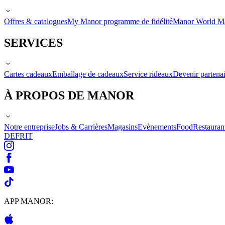
Offres & catalogues
My Manor programme de fidélité
Manor World M
SERVICES
Cartes cadeaux
Emballage de cadeaux
Service rideaux
Devenir partenai
À PROPOS DE MANOR
Notre entreprise
Jobs & Carrières
Magasins
Evènements
Food
Restauran
DE
FR
IT
APP MANOR: