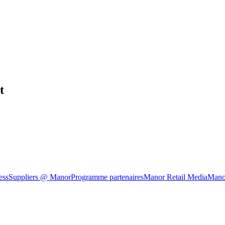
t
ess
Suppliers @ Manor
Programme partenaires
Manor Retail Media
Mano